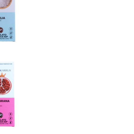
トI.G.P. シチリ
ール・ディ・サーレ
,188
トI.G.P. ザクロ
,188