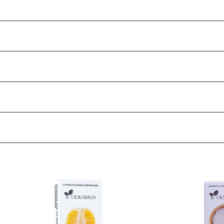
ト
ロング