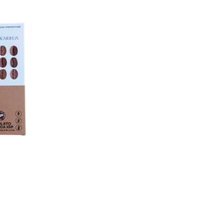
D OUT
トI.G.P. コーヒ
ー
,188