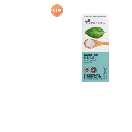
SOLD OUT
モディカチョコレートI.G.P. バジル
&シチリア塩
¥1,188