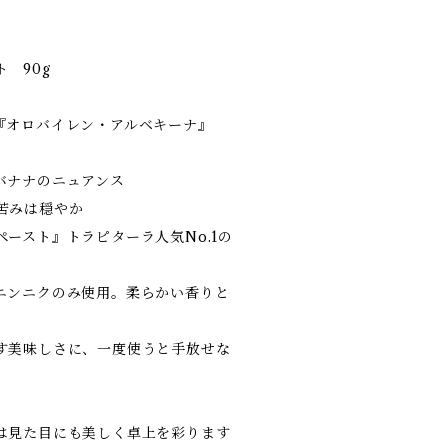
 90g
『オロバイレン・アルベキーナ』
バナナのニュアンス
苦みは穏やか
ースト』トラピターラ人気No.1の
ンニクのみ使用。柔らかい香りと
す美味しさに、一度使うと手放せな
は見た目にも美しく卓上を彩ります