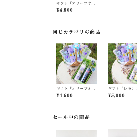
ギフト『オリーブオイ
ル(マイルド)&にんに
¥4,800
くペースト&ミル付き
岩塩』
同じカテゴリの商品
ギフト『オリーブオイ
ギフト『レモン
ルパンタレオ & キッチ
バーオイル & 
¥4,600
¥5,000
ンタオル』
タオル』
セール中の商品