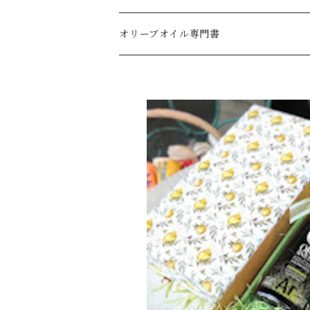
オリーブオイル・デリケート～ミディアムライ
刺繍キッチンタオル
オリーブオイル専門書
オリーブオイル・ミディアム
オリーブオイル・ミディアムストロング～スト