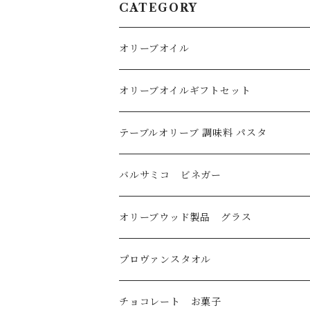
CATEGORY
オリーブオイル
オリーブオイル
オリーブオイルギフトセット
イタリア産
フレーバーオリーブオイル
テーブルオリーブ 調味料 パスタ
スペイン産
バルサミコ ビネガー
ギリシャ産
オリーブウッド製品 グラス
トルコ産
プロヴァンスタオル
国産
刺繍ラウンドタオル
チョコレート お菓子