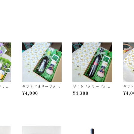
フレー
ギフト『オリーブオイ
ギフト『オリーブオイ
ギフ
キッチン
ル(マイルド)&ミル付
ル(ミディアム)&ミル
ル(マ
¥4,000
¥4,300
¥4,0
き岩塩』
付き岩塩』
くペ