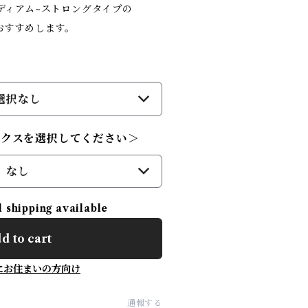
ディアム~ストロングタイプの
おすすめします。
選択なし
ックスを選択してください＞
なし
l shipping available
d to cart
にお住まいの方向け
通報する