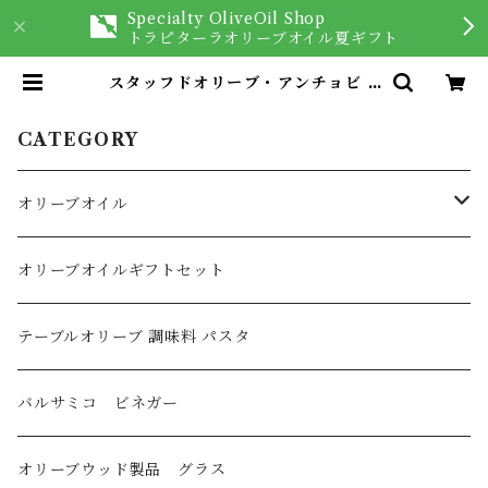
Specialty OliveOil Shop
トラピターラオリーブオイル夏ギフト
スタッフドオリーブ・アンチョビ 8
30g（固形量345g） | オリーブオ
イルを愉しむ専門店 Trappitara
CATEGORY
オリーブオイル
オリーブオイル
オリーブオイルギフトセット
イタリア産
フレーバーオリーブオイル
テーブルオリーブ 調味料 パスタ
スペイン産
バルサミコ ビネガー
ギリシャ産
オリーブウッド製品 グラス