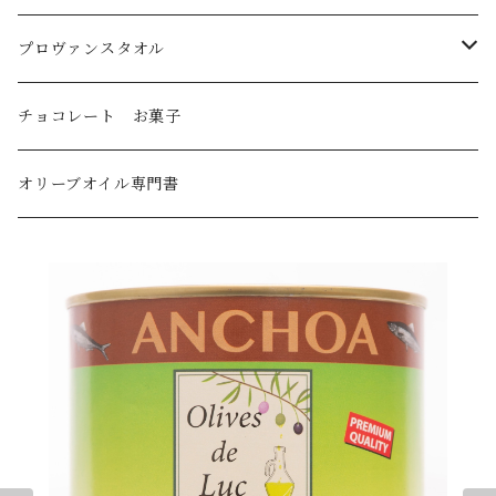
トルコ産
プロヴァンスタオル
国産
刺繍ラウンドタオル
チョコレート お菓子
オリーブオイル・デリケート～ミディアムライト
刺繍キッチンタオル
オリーブオイル専門書
オリーブオイル・ミディアム
オリーブオイル・ミディアムストロング～ストロング