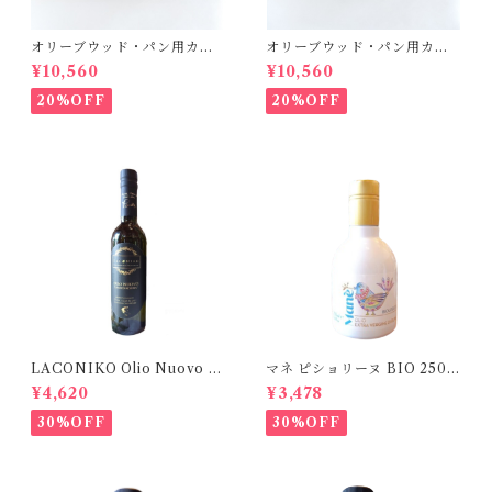
オリーブウッド・パン用カッ
オリーブウッド・パン用カッ
ティングボード【グリーン】
ティングボード【ダークグリ
¥10,560
¥10,560
ーン】
20%OFF
20%OFF
LACONIKO Olio Nuovo オ
マネ ピショリーヌ BIO 250m
リオ・ヌオーヴォ 375ml
l
¥4,620
¥3,478
30%OFF
30%OFF