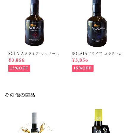
SOLAIAソライア マウリーノ
SOLAIAソライア コラティー
250ml
ナ 250ml
¥3,856
¥3,856
15%OFF
15%OFF
その他の商品