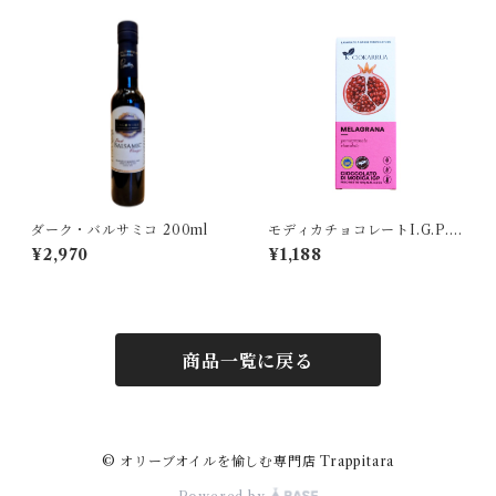
ダーク・バルサミコ 200ml
モディカチョコレートI.G.P.
ザクロ
¥2,970
¥1,188
商品一覧に戻る
© オリーブオイルを愉しむ専門店 Trappitara