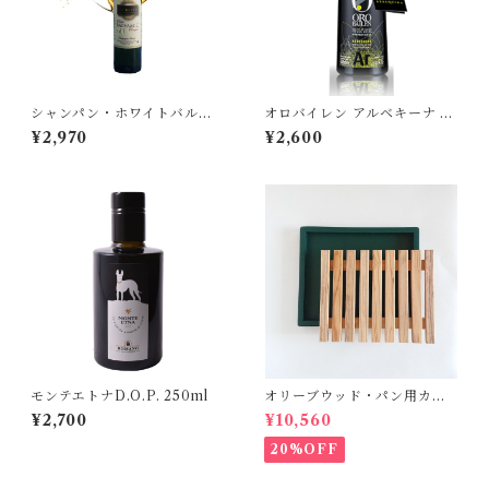
シャンパン・ホワイトバルサ
オロバイレン アルベキーナ 25
ミコ 200ml
0ml
¥2,970
¥2,600
モンテエトナD.O.P. 250ml
オリーブウッド・パン用カッ
ティングボード【ダークグリ
¥2,700
¥10,560
ーン】
20%OFF