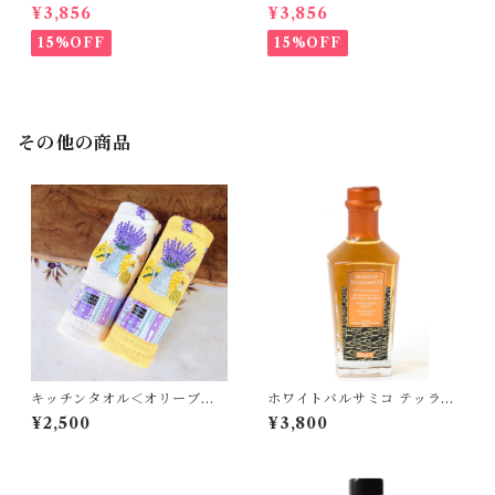
250ml
ナ 250ml
¥3,856
¥3,856
15%OFF
15%OFF
その他の商品
キッチンタオル＜オリーブ・
ホワイトバルサミコ テッラデ
ラベンダー・ミモザ・バタフ
ルツォーノ 250ml
¥2,500
¥3,800
ライ＞