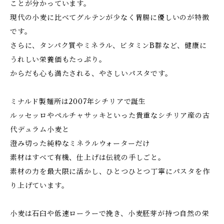
ことが分かっています。
現代の小麦に比べてグルテンが少なく胃腸に優しいのが特徴
です。
さらに、タンパク質やミネラル、ビタミンB群など、健康に
うれしい栄養価もたっぷり。
からだも心も満たされる、やさしいパスタです。
ミナルド製麺所は2007年シチリアで誕生
ルッセッロやペルチャサッキといった貴重なシチリア産の古
代デュラム小麦と
澄み切った純粋なミネラルウォーターだけ
素材はすべて有機、仕上げは伝統の手しごと。
素材の力を最大限に活かし、ひとつひとつ丁寧にパスタを作
り上げています。
小麦は石臼や低速ローラーで挽き、小麦胚芽が持つ自然の栄