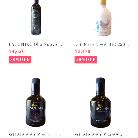
LACONIKO Olio Nuovo オ
マネ ピショリーヌ BIO 250m
リオ・ヌオーヴォ 375ml
l
¥4,620
¥3,478
30%OFF
30%OFF
SOLAIAソライア マウリーノ
SOLAIAソライア コラティー