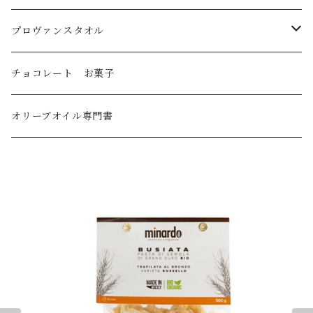
トルコ産
プロヴァンスタオル
国産
刺繍ラウンドタオル
チョコレート お菓子
オリーブオイル・デリケート～ミディアムライト
刺繍キッチンタオル
オリーブオイル専門書
オリーブオイル・ミディアム
オリーブオイル・ミディアムストロング～ストロング