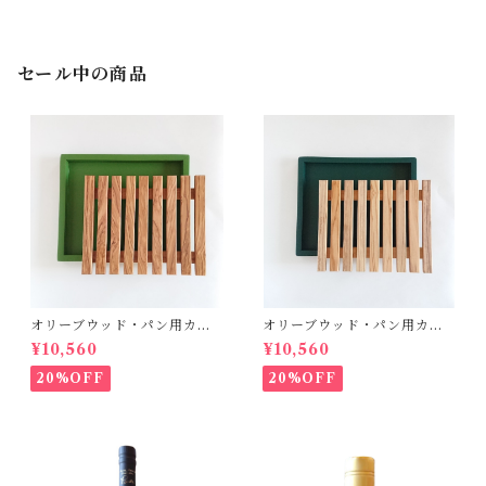
セール中の商品
オリーブウッド・パン用カッ
オリーブウッド・パン用カッ
ティングボード【グリーン】
ティングボード【ダークグリ
¥10,560
¥10,560
ーン】
20%OFF
20%OFF