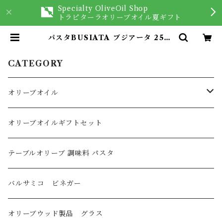
Specialty OliveOil Shop
トラピターラオリーブオイル夏ギフト
パスタBUSIATA ブジアータ 250g
| オリーブオイルを愉しむ専門店 Tr
appitara
CATEGORY
オリーブオイル
オリーブオイル
オリーブオイルギフトセット
イタリア産
フレーバーオリーブオイル
テーブルオリーブ 調味料 パスタ
スペイン産
バルサミコ ビネガー
ギリシャ産
オリーブウッド製品 グラス