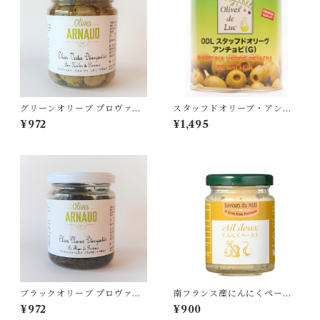
グリーンオリーブ プロヴァン
スタッフドオリーブ・アンチ
スハーブ入り種抜き 260g
ョビ 830g（固形量345g）
¥972
¥1,495
（固形量130g）
ブラックオリーブ プロヴァン
南フランス産にんにくペース
スタイム入り種抜き 130g
ト 90g
¥972
¥900