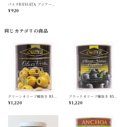
パスタBUSIATA ブジアータ
250g
¥920
同じカテゴリの商品
グリーンオリーブ種抜き 850
ブラックオリーブ種抜き 850
g（固形量360g）
g（固形量360g）
¥1,220
¥1,220