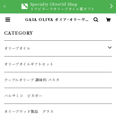
Specialty OliveOil Shop
トラピターラオリーブオイル夏ギフト
GAIA OLIVA ガイア･オリーヴァ/
赤唐辛子 フレーバーオリーブオイル
175ml | オリーブオイルを愉しむ専
門店 Trappitara
CATEGORY
オリーブオイル
オリーブオイル
オリーブオイルギフトセット
イタリア産
フレーバーオリーブオイル
テーブルオリーブ 調味料 パスタ
スペイン産
バルサミコ ビネガー
ギリシャ産
オリーブウッド製品 グラス