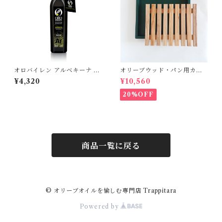
オロバイレン アルベキーナ 50
オリーブウッド・パン用カッ
0ml
ティングボード【ダークグリ
¥4,320
¥10,560
ーン】
20%OFF
商品一覧に戻る
© オリーブオイルを愉しむ専門店 Trappitara
Powered by