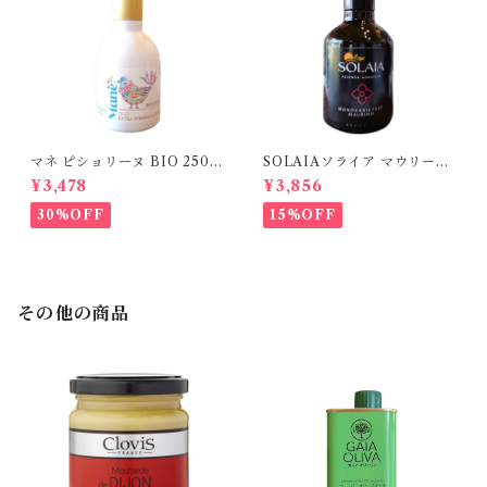
マネ ピショリーヌ BIO 250m
SOLAIAソライア マウリーノ
l
250ml
¥3,478
¥3,856
30%OFF
15%OFF
その他の商品