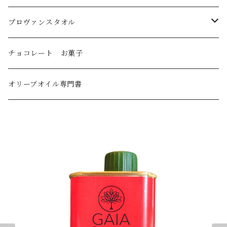
トルコ産
プロヴァンスタオル
国産
刺繍ラウンドタオル
チョコレート お菓子
オリーブオイル・デリケート～ミディアムライト
刺繍キッチンタオル
オリーブオイル専門書
オリーブオイル・ミディアム
オリーブオイル・ミディアムストロング～ストロング