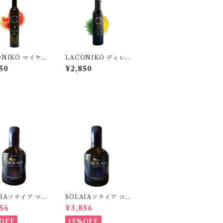
ONIKO マイヤ
LACONIKO ディレ
ッドオレンジ フ
モン オリーブオイル
50
¥2,850
バーオリーブオイ
（ディル＆レモン） 2
0ml
00ml
AIAソライア マ
SOLAIAソライア コ
ノ 250ml
ラティーナ 250ml
56
¥3,856
OFF
15%OFF