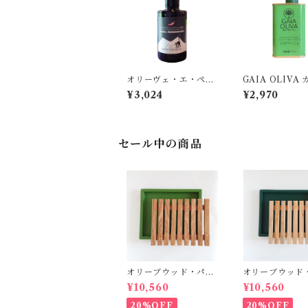
オリーヴェ・エ・ペペ
GAIA OLIVA
ロンチーノ 250ml
オリーヴァ/ ハ
¥3,024
¥2,970
ニョ フレーバ
ブオイル 175ml
セール中の商品
オリーブウッド・パン
オリーブウッド
用カッティングボード
用カッティング
¥10,560
¥10,560
【グリーン】
【ダークグリー
20%OFF
20%OFF