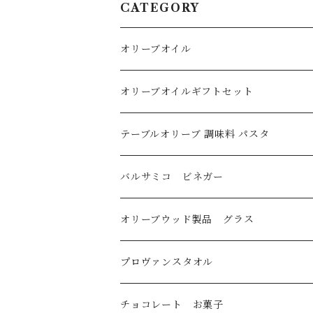
CATEGORY
オリーブオイル
オリーブオイル
オリーブオイルギフトセット
イタリア産
フレーバーオリーブオイル
テーブルオリーブ 調味料 パスタ
スペイン産
バルサミコ ビネガー
ギリシャ産
オリーブウッド製品 グラス
トルコ産
プロヴァンスタオル
国産
刺繍ラウンドタオル
チョコレート お菓子