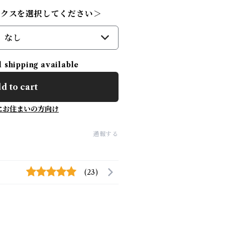
ックスを選択してください＞
なし
l shipping available
d to cart
にお住まいの方向け
通報する
(23)