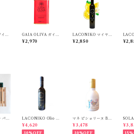
 ガイア･
GAIA OLIVA ガイア･
LACONIKO マイヤ
LAC
ラペー
オリーヴァ/ 赤唐辛子
ーレモン フレーバーオ
ーブラ
¥2,970
¥2,850
¥2,8
ーオリー
フレーバーオリーブオ
リーブオイル 200ml
レー
イル 175ml
ル 20
・パン
LACONIKO Olio N
マネ ピショリーヌ BI
SOL
ボード
uovo オリオ・ヌオー
O 250ml
ウリー
¥4,620
¥3,478
¥3,8
ン】
ヴォ 375ml
30%OFF
30%OFF
15%