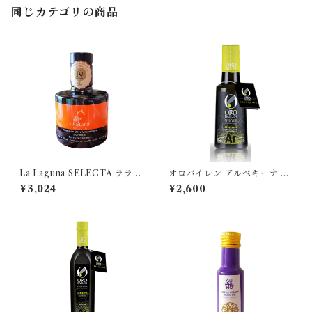
同じカテゴリの商品
La Laguna SELECTA ララグ
オロバイレン アルベキーナ 25
ーナセレクタ 250ml
0ml
¥3,024
¥2,600