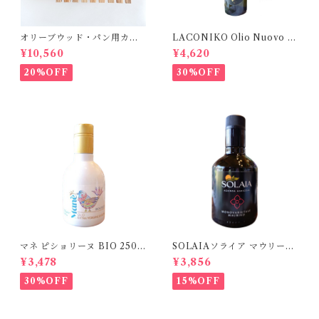
オリーブウッド・パン用カッ
LACONIKO Olio Nuovo オ
ティングボード【ダークグリ
リオ・ヌオーヴォ 375ml
¥10,560
¥4,620
ーン】
20%OFF
30%OFF
マネ ピショリーヌ BIO 250m
SOLAIAソライア マウリーノ
l
250ml
¥3,478
¥3,856
30%OFF
15%OFF