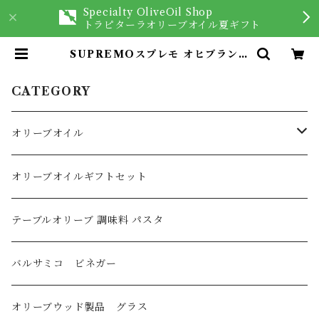
Specialty OliveOil Shop
トラピターラオリーブオイル夏ギフト
SUPREMOスプレモ オヒブランカ
100ml | オリーブオイルを愉しむ専
門店 Trappitara
CATEGORY
オリーブオイル
オリーブオイル
オリーブオイルギフトセット
イタリア産
フレーバーオリーブオイル
テーブルオリーブ 調味料 パスタ
スペイン産
バルサミコ ビネガー
ギリシャ産
オリーブウッド製品 グラス