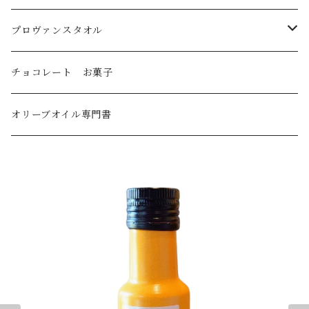
トルコ産
プロヴァンスタオル
国産
刺繍ラウンドタオル
チョコレート お菓子
オリーブオイル・デリケート～ミディアムライト
刺繍キッチンタオル
オリーブオイル専門書
オリーブオイル・ミディアム
オリーブオイル・ミディアムストロング～ストロング