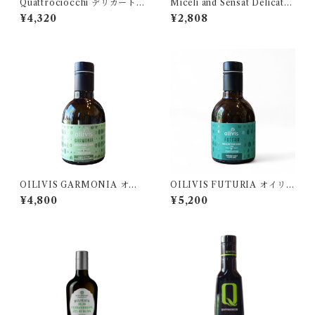
Quattrociocchi デリカート 2
Miceli and Sensat Delicato
50ml
Bio250 ミチェリ&センサット
¥4,320
¥2,808
デリカート
OILIVIS GARMONIA オイ
OILIVIS FUTURIA オイリヴ
リヴィス ガルモニア 250ml
ィス フトゥーリア 250ml
¥4,800
¥5,200