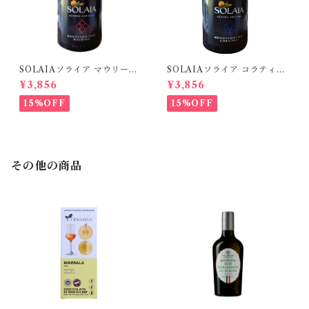
SOLAIAソライア マウリーノ
SOLAIAソライア コラティー
250ml
ナ 250ml
¥3,856
¥3,856
15%OFF
15%OFF
その他の商品