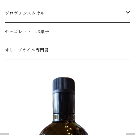
トルコ産
プロヴァンスタオル
国産
刺繍ラウンドタオル
チョコレート お菓子
オリーブオイル・デリケート～ミディアムライト
刺繍キッチンタオル
オリーブオイル専門書
オリーブオイル・ミディアム
オリーブオイル・ミディアムストロング～ストロング