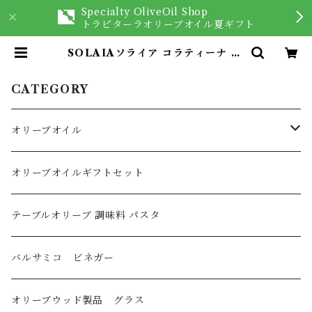
Specialty OliveOil Shop
トラピターラオリーブオイル夏ギフト
SOLAIAソライア コラティーナ 25
0ml | オリーブオイルを愉しむ専門
店 Trappitara
CATEGORY
オリーブオイル
オリーブオイル
オリーブオイルギフトセット
イタリア産
フレーバーオリーブオイル
テーブルオリーブ 調味料 パスタ
スペイン産
バルサミコ ビネガー
ギリシャ産
オリーブウッド製品 グラス