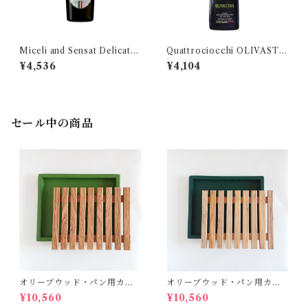
Miceli and Sensat Delicato
Quattrociocchi OLIVASTR
Bio 500 ミチェリ&センサッ
O クアトロチョッキ・オリヴ
¥4,536
¥4,104
ト デリカート
ァストロ 250ml
セール中の商品
オリーブウッド・パン用カッ
オリーブウッド・パン用カッ
ティングボード【グリーン】
ティングボード【ダークグリ
¥10,560
¥10,560
ーン】