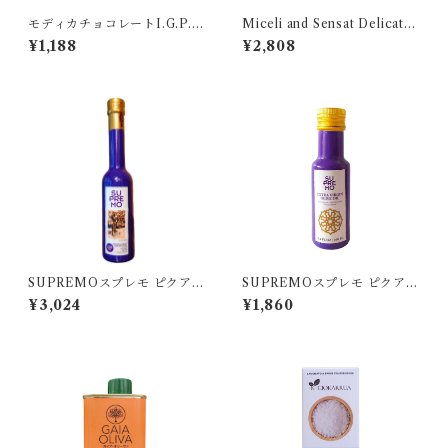
モディカチョコレートI.G.P.
Miceli and Sensat Delicato
MARSALA マルサラ
Bio250 ミチェリ&センサット
¥1,188
¥2,808
デリカート
SUPREMOスプレモ ピクアル
SUPREMOスプレモ ピクアル
250ml
100ml
¥3,024
¥1,860