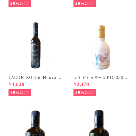
20%OFF
20%OFF
LACONIKO Olio Nuovo オ
マネ ピショリーヌ BIO 250m
リオ・ヌオーヴォ 375ml
l
¥4,620
¥3,478
30%OFF
30%OFF