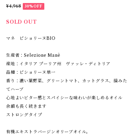
¥4,968
30%OFF
SOLD OUT
マネ ピショリーヌBIO
生産者：Selezione Manè
産地：イタリア プーリア州 ヴァッレ・ディトリア
品種：ピショリーヌ単一
香り：濃い葉野菜、グリーントマト、カットグラス、摘みた
てハーブ
心地よいビター感とスパイシーな味わいが楽しめるオイル
余韻も長く続きます
ストロングタイプ
有機エキストラバージンオリーブオイル。