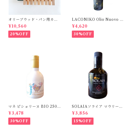
オリーブウッド・パン用カッ
LACONIKO Olio Nuovo オ
ティングボード【ダークグリ
リオ・ヌオーヴォ 375ml
¥10,560
¥4,620
ーン】
20%OFF
30%OFF
マネ ピショリーヌ BIO 250m
SOLAIAソライア マウリーノ
l
250ml
¥3,478
¥3,856
30%OFF
15%OFF