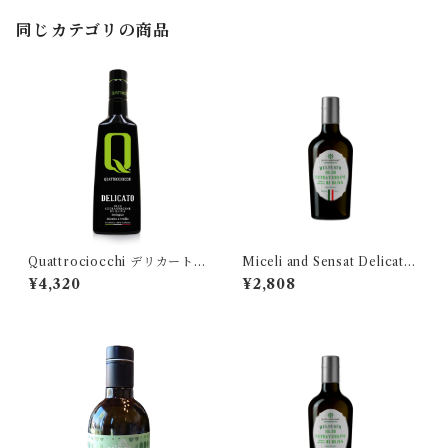
同じカテゴリの商品
Quattrociocchi デリカート 2
Miceli and Sensat Delicato
50ml
Bio250 ミチェリ&センサット
¥4,320
¥2,808
デリカート