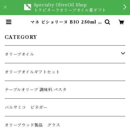
Specialty OliveOil Shop
トラピターラオリーブオイル夏ギフト
マネ ピショリーヌ BIO 250ml |
オリーブオイルを愉しむ専門店 Tra
ppitara
CATEGORY
オリーブオイル
オリーブオイル
オリーブオイルギフトセット
イタリア産
フレーバーオリーブオイル
テーブルオリーブ 調味料 パスタ
スペイン産
バルサミコ ビネガー
ギリシャ産
オリーブウッド製品 グラス