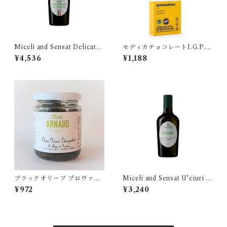
Miceli and Sensat Delicato
モディカチョコレートI.G.P.
Bio 500 ミチェリ&センサッ
マンダリン（タンジェリン）
¥4,536
¥1,188
ト デリカート
ブラックオリーブ プロヴァン
Miceli and Sensat U'ciuri I.
スタイム入り種抜き 130g
G.P. Bio 250 ミチェリ&セン
¥972
¥3,240
サット ウチュリ