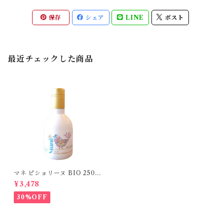
保存
シェア
LINE
ポスト
最近チェックした商品
マネ ピショリーヌ BIO 250m
l
¥3,478
30%OFF